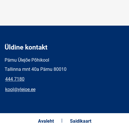
Üldine kontakt
Pärnu Ülejõe Põhikool
Tallinna mnt 40a Pärnu 80010
444 7180
kool@ylejoe.ee
Avaleht
Saidikaart