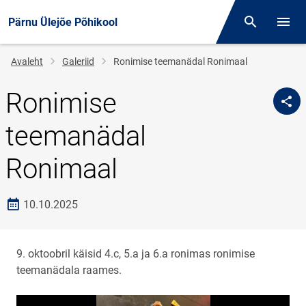
Pärnu Ülejõe Põhikool
Otsing
Menüü
Jälglink
Avaleht
Galeriid
Ronimise teemanädal Ronimaal
Ronimise
teemanädal
Ronimaal
Loomise kuupäev
10.10.2025
9. oktoobril käisid 4.c, 5.a ja 6.a ronimas ronimise
teemanädala raames.