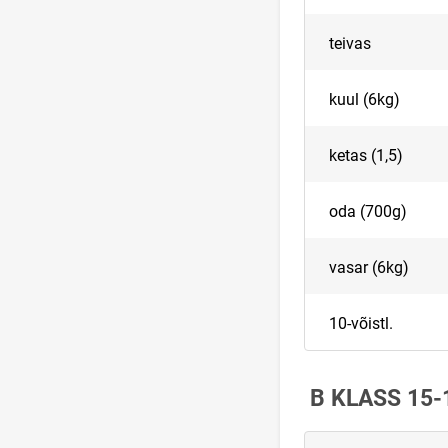
teivas
kuul (6kg)
ketas (1,5)
oda (700g)
vasar (6kg)
10-võistl.
B KLASS 15