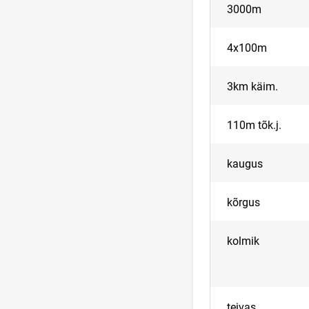
3000m
4x100m
3km käim.
110m tõk.j.
kaugus
kõrgus
kolmik
teivas