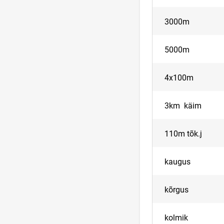
3000m
5000m
4x100m
3km käim
110m tõk.j
kaugus
kõrgus
kolmik