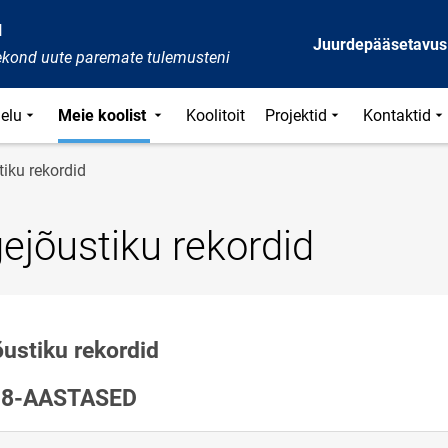
l
Juurdepääsetavus
ekond uute paremate tulemusteni
ielu
Meie koolist
Koolitoit
Projektid
Kontaktid
tiku rekordid
gejõustiku rekordid
õustiku rekordid
18-AASTASED