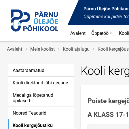
Pärnu Ülejõe Põhikoo
Õppimine kui pidev te
Avaleht
Õppetöö
Kool
Jälglink
Avaleht
Meie koolist
Kooli ajalugu
Kooli kergejõus
Kooli ker
Aastaraamatud
Kooli direktorid läbi aegade
Medaliga lõpetanud
Poiste kergej
õpilased
Noored Teadurid
A KLASS 17-
Kooli kergejõustiku