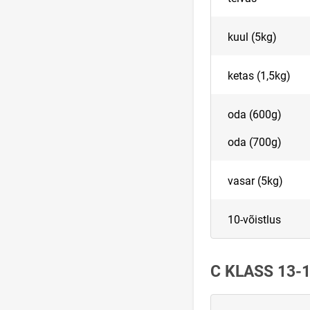
kuul (5kg)
ketas (1,5kg)
oda (600g)
oda (700g)
vasar (5kg)
10-võistlus
C KLASS 13-